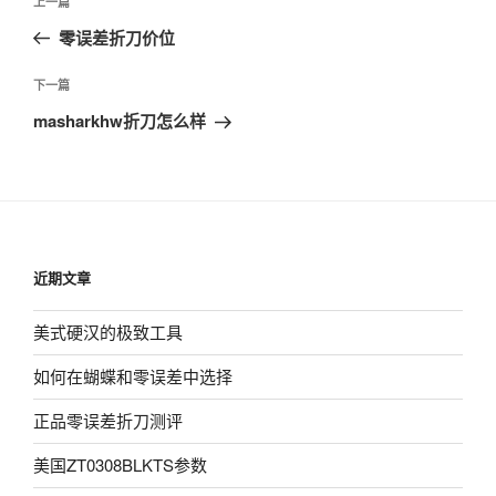
上
上一篇
章
一
零误差折刀价位
导
篇
航
文
下
下一篇
章
一
masharkhw折刀怎么样
篇
文
章
近期文章
美式硬汉的极致工具
如何在蝴蝶和零误差中选择
正品零误差折刀测评
美国ZT0308BLKTS参数