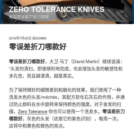
跳
ZERO TOLERANCE KNIVES
至
美国零误差ZT折刀官网
内
容
发
2018年7月26日
由
ADMIN
布
零误差折刀哪款好
于
零误差折刀哪款好
，大卫·马丁（David Martin）继续说道：
“头发的清扫，即使顺利地完成，也会增加头发的敏感性和
多孔性，而且越澄清，越是真实。
为了保持微妙的细微差别和融化的效果，我们使用了一种
洗发水色的头发/méchés，其配方软化石灰石的作用，并通
过防止颜料在水中旋转来保持颜色的强度。对于金发的扫
描，
Zero Tolerance
你也可以使用一个洗发水，
零误差折刀
哪款好
，灰色的头发（这是它的紫色识别），每周一次。
这将中和黄色和橙色的亮点。