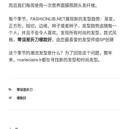
而且我们每周使用一次营养面膜照顾头发纤维。
每个季节，FASHIONLIB.NET展现新的发型趋势：渐变，
正方形，短切，边缘，辫子或者辫子，发型趋势追随每一
个人，并且不会令人喜欢。发现所有时尚的发型，款式风
格，
零误差折刀哪款好
，由您最喜爱的发型师或SP创建
这个季节的潮流发型是什么？为了回答这个问题，整年
来，marieclaire.fr都在寻找新的发型和时尚发型。
分
零误差折刀
类
标
哪款好
签
文